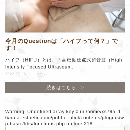
今月のQuestionは「ハイフって何？」で
す！
ハイフ（HIFU）とは、「高密度焦点式超音波（High
Intensity Focused Ultrasoun...
2023.07.26
コラム
続きはこちら >
Warning
: Undefined array key 0 in
/home/xs79511
6/naia-esthetic.com/public_html/contents/plugins/w
p-basic/libs/functions.php
on line
218