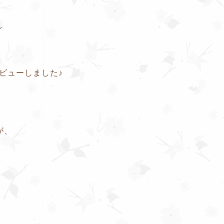
／
ビューしました♪
が、