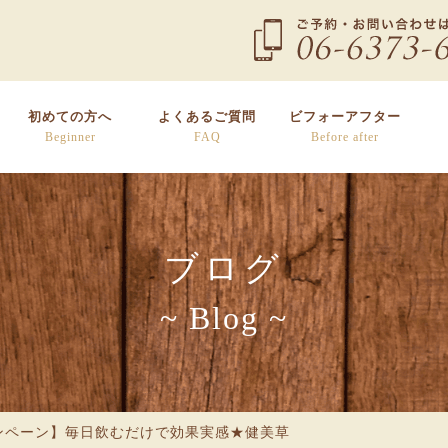
初めての方へ
よくあるご質問
ビフォーアフター
Beginner
FAQ
Before after
ブログ
~ Blog ~
ャンペーン】毎日飲むだけで効果実感★健美草