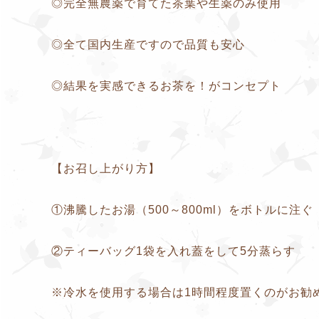
◎完全無農薬で育てた茶葉や生薬のみ使用
◎全て国内生産ですので品質も安心
◎結果を実感できるお茶を！がコンセプト
【お召し上がり方】
①沸騰したお湯（500～800ml）をボトルに注ぐ
②ティーバッグ1袋を入れ蓋をして5分蒸らす
※冷水を使用する場合は1時間程度置くのがお勧