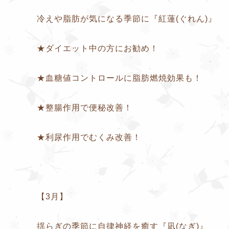
冷えや脂肪が気になる季節に『紅蓮(ぐれん)』
★ダイエット中の方にお勧め！
★血糖値コントロールに脂肪燃焼効果も！
★整腸作用で便秘改善！
★利尿作用でむくみ改善！
【3月】
揺らぎの季節に自律神経を癒す『凪(なぎ)』